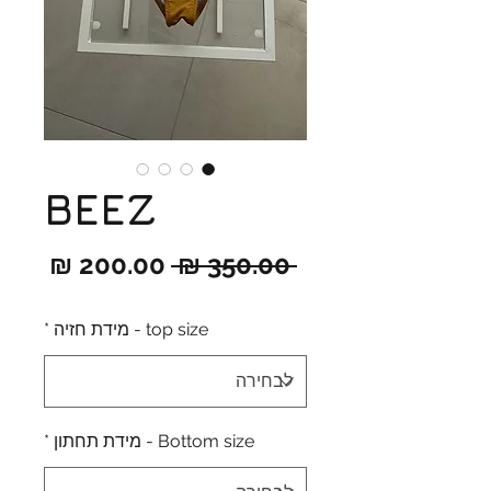
BEEZ
מחיר
מחיר
 ‏350.00 ‏₪ 
רגיל
מבצ
top size - מידת חזיה
*
Bottom size - מידת תחתון
*