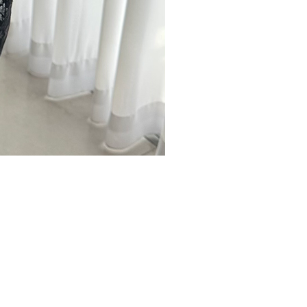
אודות
החלפות / החזרות
מד
משלוחים
הצ