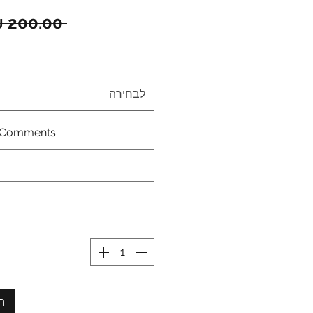
 ‏200.00 ‏₪ 
לבחירה
Comments \ הערות: (לא חובה)
ה