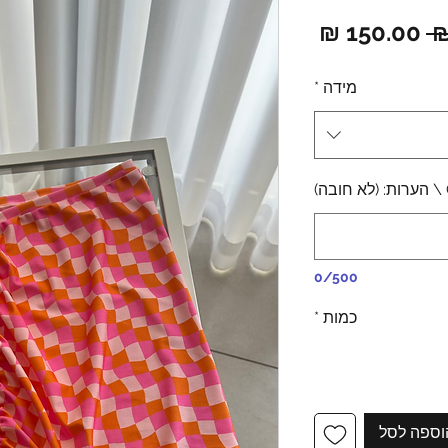
מחיר
מחיר
רגיל
מבצע
מידה
*
0/500
כמות
*
וספה לסל