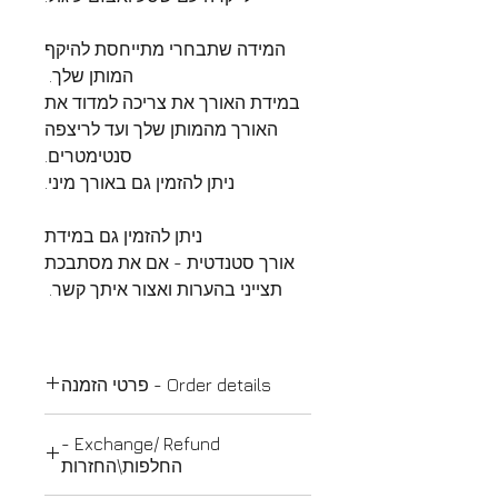
המידה שתבחרי מתייחסת להיקף
המותן שלך.
במידת האורך את צריכה למדוד את
האורך מהמותן שלך ועד לריצפה
סנטימטרים.
ניתן להזמין גם באורך מיני.
ניתן להזמין גם במידת
אורך סטנדטית - אם את מסתבכת
תצייני בהערות ואצור איתך קשר.
Order details - פרטי הזמנה
פרטי הזמנה:
Exchange/ Refund -
החצאית נתפרת לפי מידותייך ולכן
החלפות\החזרות
ישנו זמן תפירה של עד 5 ימי