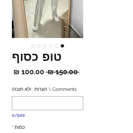
טופ כסוף
מחיר
מחיר
 ‏150.00 ‏₪ 
רגיל
מבצ
Comments \ הערות : (לא חובה)
0/500
כמות
*