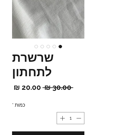
שרשרת
לתחתון
מחיר
מחיר
 ‏30.00 ‏₪ 
רגיל
מבצ
כמות
*