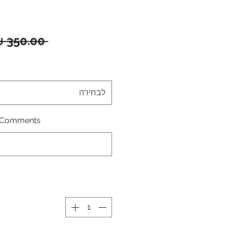
 ‏350.00 ‏₪ 
לבחירה
Comments \ הערות: (לא חובה)