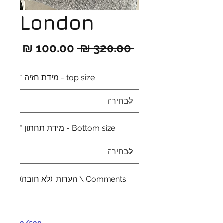
London
מחיר
מחיר
 ‏320.00 ‏₪ 
רגיל
מבצ
top size - מידת חזיה
*
Bottom size - מידת תחתון
*
Comments \ הערות: (לא חובה)
0/500