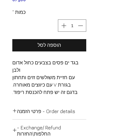
כמות
*
הוספה לסל
בגד ים פסים בצבעים כחול אדום
ולבן
עם חזיית משולשים זזים ותחתון
בגזרת V עם כיווצים מאוחרה.
בדגם זה יש פתח להכנסת ריפוד.
Order details - פרטי הזמנה
Order details:
Exchange/ Refund -
This product is will be shipped to
החלפות\החזרות
you in 48 hours in the form of