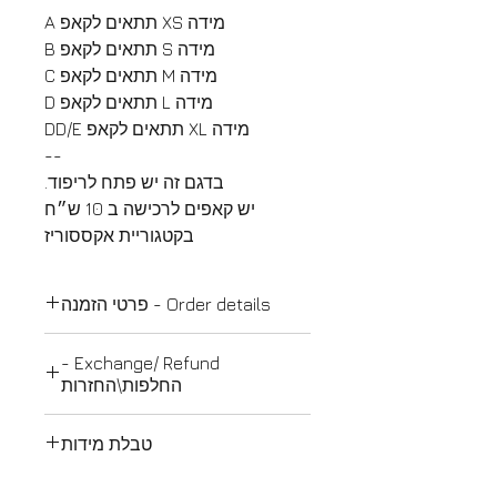
מידה XS תתאים לקאפ A
מידה S תתאים לקאפ B
מידה M תתאים לקאפ C
מידה L תתאים לקאפ D
מידה XL תתאים לקאפ DD/E
--
בדגם זה יש פתח לריפוד.
יש קאפים לרכישה ב 10 ש״ח
בקטגוריית אקססוריז
Order details - פרטי הזמנה
פרטי הזמנה:
Exchange/ Refund -
במקרים של הזמנת מידה שלא
החלפות\החזרות
קיימת במלאי או שינויים בגזרה -
יתווסף לזמן המשלוח גם זמן
החלפות\החזרות:
טבלת מידות
תפירה , עד 5 ימי עסקים.
בהוראות משרד הבריאות אין החזרה
לבירור מלאי ניתן לשלוח הודעה
או החלפה על בגדי ים מטעמי
טבלת מידות: