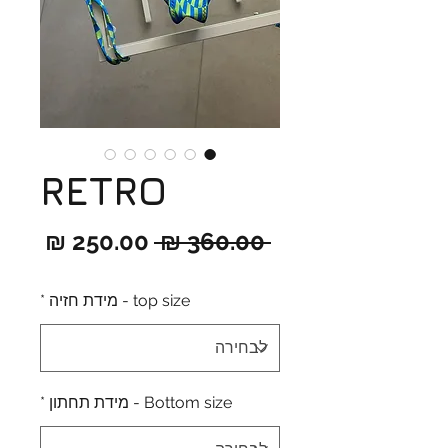
RETRO
מחיר
מחיר
 ‏360.00 ‏₪ 
רגיל
מבצ
top size - מידת חזיה
*
Bottom size - מידת תחתון
*