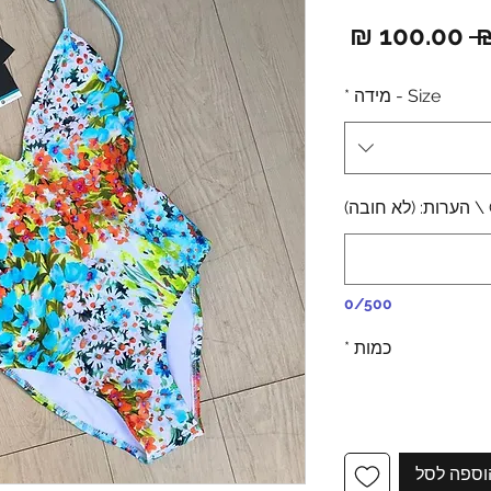
מחיר
מחיר
רגיל
מבצע
Size - מידה
*
0/500
כמות
*
וספה לסל