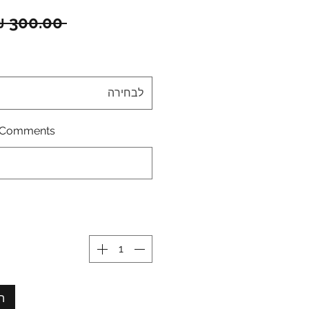
 ‏300.00 ‏₪ 
לבחירה
Comments \ הערות: (לא חובה)
ה