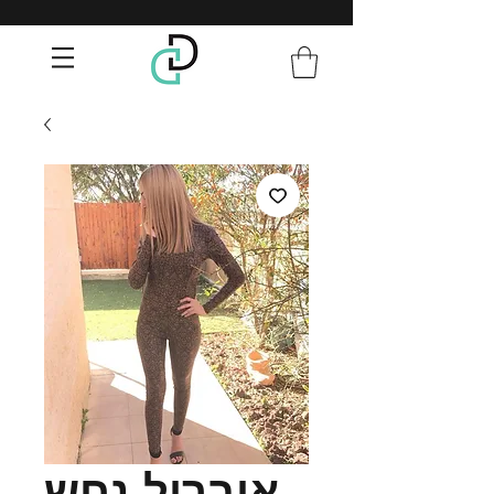
אוברול נחש