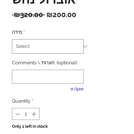
Regular
Sale
 ₪320.00 
₪200.00
Price
Price
מידה
*
Comments \ הערות: (optional)
0/500
Quantity
*
Only 1 left in stock