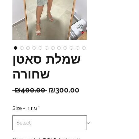
שמלת סאטן
שחורה
Regular
Sale
 ₪400.00 
₪300.00
Price
Price
*
Size - מידה