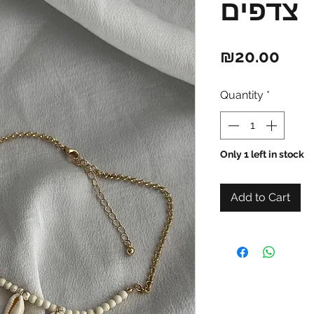
צדפים
Pric
₪20.00
Quantity
*
Only 1 left in stock
Add to Cart