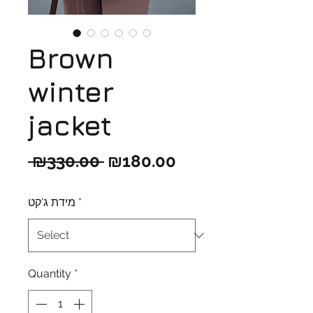
Brown
winter
jacket
Regular
Sale
 ₪330.00 
₪180.00
Price
Price
מידת ג'קט
*
Quantity
*