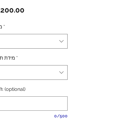
gular
Sale
200.00
ice
Price
מיד
*
ze - מידת תחתון
*
Comments \ הערות: (optional)
0/500