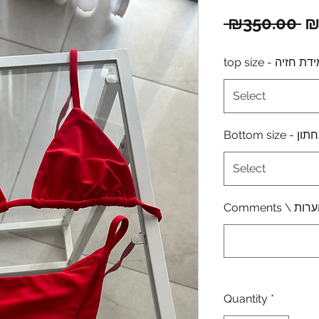
Re
 ₪350.00 
₪
Pr
top size - ת חזיה
Select
Bottom si
Select
Quantity
*