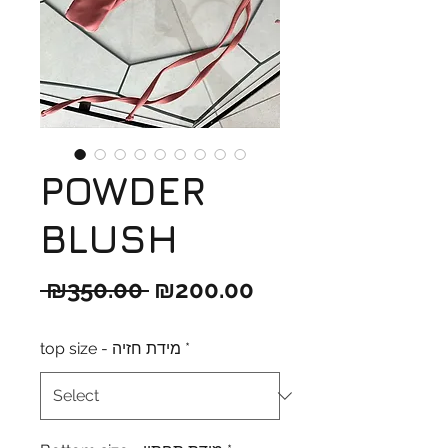
POWDER
BLUSH
Regular
Sale
 ₪350.00 
₪200.00
Price
Price
top size - מידת חזיה
*