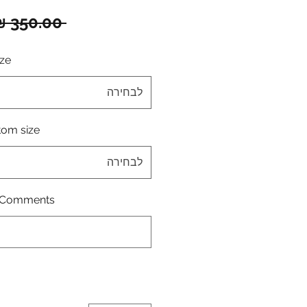
 ‏350.00 ‏₪ 
p size
לבחירה
Bottom size - מי
לבחירה
Comments \ הערות: (לא חובה)