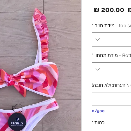
מחיר
מחיר
רגיל
מבצע
to - מידת חזיה
*
דת תחתון
*
0/500
כמות
*