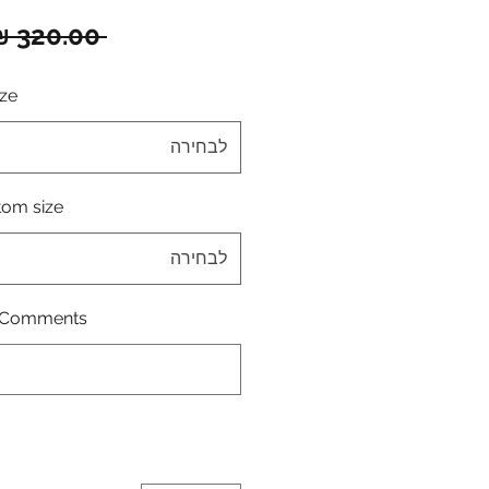
 ‏320.00 ‏₪ 
p size
לבחירה
Bottom size - מי
לבחירה
Comments \ הערות: (לא חובה)