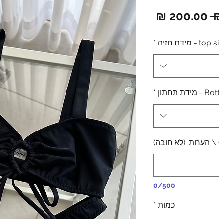
מחיר
מחיר
רגיל
מבצע
to - מידת חזיה
*
דת תחתון
*
0/500
כמות
*