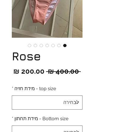
Rose
מחיר
מחיר
 ‏400.00 ‏₪ 
רגיל
מבצ
top size - מידת חזיה
*
Bottom size - מידת תחתון
*