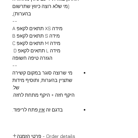
(מי שלא רוצה כיווץ שתרשום
בהערות),
--
מידה XS תתאים לקאפ A
מידה S תתאים לקאפ B
מידה M תתאים לקאפ C
מידה L תתאים לקאפ D
הגזרה טיפה חשופה
--
מי שרוצה סוגר במקום קשירה
שתציין בהערות, ותוסיף מידות
של:
היקף חזה + היקף מתחת לחזה.
בדגם זה
אין
פתח לריפוד.
Order details - פרטי הזמנה